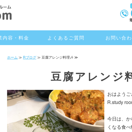
岡山市北区の個別学習塾 R.study room（アール
業内容・料金
よくあるご質問
お問い合わ
ホーム
≫
Rブログ
≫ 豆腐アレンジ料理🎶 ≫
豆腐アレンジ料
おはようご
R.study 
今日は、か
くなる食べ