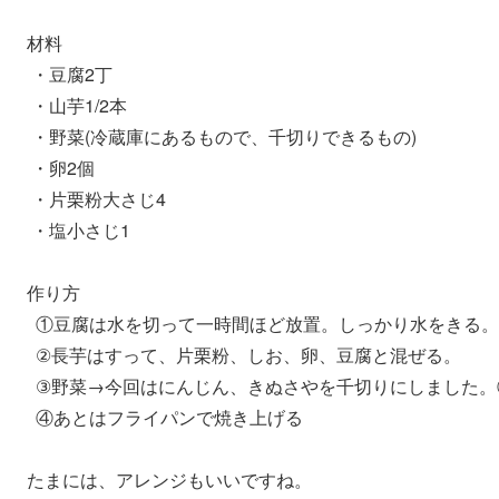
材料
・豆腐2丁
・山芋1/2本
・野菜(冷蔵庫にあるもので、千切りできるもの)
・卵2個
・片栗粉大さじ4
・塩小さじ1
作り方
①豆腐は水を切って一時間ほど放置。しっかり水をきる。
②長芋はすって、片栗粉、しお、卵、豆腐と混ぜる。
③野菜→今回はにんじん、きぬさやを千切りにしました。
④あとはフライパンで焼き上げる
たまには、アレンジもいいですね。